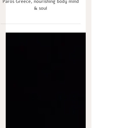
in Paros island, Greece |
5-10 May 2026
The art of being Retreat May 2026
Paros Greece, nourishing body mind
& soul