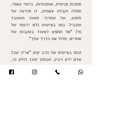
סמכות פנימית, אותנטיות, ביטוי עצמי, 
חמלה וקבלה עצמית, זו תודעה של 
חופש, של שחרור משהו משעבד 
ומגביל. כמו בציטוט (לא ידעתי של 
מי) "אל תחפש לצעוד בעקבות של 
אחרים. סלול את הדרך שלך". 
וכמו בציטוט של הרב קוק "צריך שכל 
אדם ידע ויבין, שבתוך תוכו דולק נר, 
ואין נרו שלו, כנר חברו, ואין איש שאין 
לו נר."