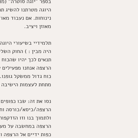
בספר "יוגה סוטרה" (מא
היוגה מטרתנו להשיג תחו
נינוחות. אם נעבוד מאוד
מאוזן ויציב. 
תלמידיי בשיעורי היוגה
היה מבין : ) החוק השל
תנאים לכך יהיו שהכוח 
הרצפה אנחנו מפעילים ע
כוח גדול ממשקל גופנו.
מתחת לעצמות הישיבה ב
נסו את זה: שבו כפופים
הרצפה/כיסא/כורסה וחיש
ולתמוך בנו וזו הזדקפו
הרצפה במחשבה על מעל 
כפות ידיים אל הרצפה ו