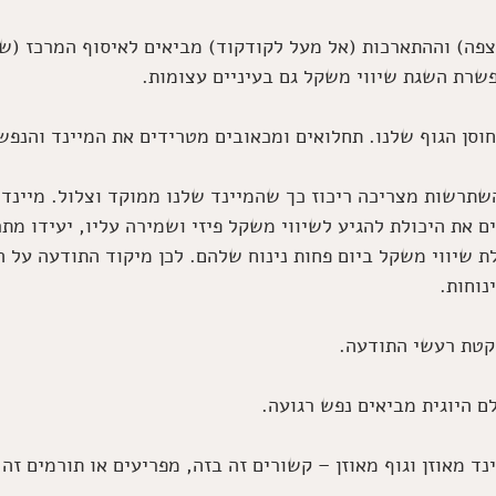
פה) וההתארכות (אל מעל לקודקוד) מביאים לאיסוף המרכז (שר
פשרת השגת שיווי משקל גם בעיניים עצומות. 
חוסן הגוף שלנו. תחלואים ומכאובים מטרידים את המיינד והנפש.
שתרשות מצריכה ריכוז כך שהמיינד שלנו ממוקד וצלול. מיינד
 את היכולת להגיע לשיווי משקל פיזי ושמירה עליו, יעידו מתרג
ת שיווי משקל ביום פחות נינוח שלהם. לכן מיקוד התודעה על ה
נוחות. 
קטת רעשי התודעה. 
ם היוגית מביאים נפש רגועה.
ד מאוזן וגוף מאוזן – קשורים זה בזה, מפריעים או תורמים זה 