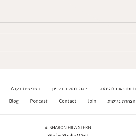
דיוק ו
מדד המצוינות, דרוין, בודהיזם,
יהדות, הרים ופסגות ועוד
 וסדנאות להזמנה
יוגה במושב רשפון
רטריטים בעולם
הצהרת נגישות
Join
Contact
Podcast
Blog
© SHARON HILA STERN
Site by
Studio Wixit