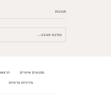
תגובות
כתיבת תגובה...
להיות קיפוד, על יחסים ואושר על
פי בודהה ושופנהאואר
מפגשים אישיים
הרצאות
מדיניות פרטיות