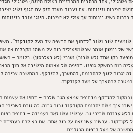
ת פטנג'לי, אחד הכתבים המרכזיים בעולם היוגה) פטנג'לי מגדי
שת יציבות ונינוחות. אם נעבוד מאוד חזק עם הגוף נשיג יציבות
 ברכות נשיג נינוחות אך אולי לא יציבות. היוגי עובד בנינוחות 
 שומעים שוב ושוב "לדחוף את הרצפה עד מעל לקודקוד". משפט 
ישי של ניוטון אומר שכשמפעילים כוח על משהו מקבלים את אות
מופעל בקו אחד (לא שבור) ואנכי (לא באלכסון). כלומר – כשאנ
ליה כוח כמשקל גופנו. דחיפה של עצמות הישיבה אל תוך הרצפ
 זה יגרום לגוף להתרומם, להתארך, להזדקף. המחשבה צריכה לה
מטרה להתארך אל מעל לקודקוד. 
 ובמקום להזדקף מדחיפת אמצע הגב שלכם – דחפו את עצמות הי
בו איך משם יתרומם הקודקוד גבוה גבוה. זה גורם לשרירי הב
ת ללא עבודת שרירי גב. עכשיו עשו זאת בעמידה – דחיפת כפות 
לקודקוד. עכשיו עשו זאת על רגל אחת. אם בא לכם בעמידת יד
מחשבה אל מעל לכפות הרגליים. 