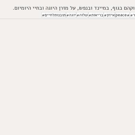
הם בגוף, במיינד ובנפש, על מזרן היוגה ובחיי היומיום. 
ר#
#peace
איזון#
בריאות#
שלוה#
יוגה#
תובנותלחיים#