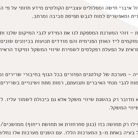
ל איברי חישה ומסלולים עצביים הקולטים מידע חזותי על פי הא
דית ומאפשרים למוח לגבש תפיסת סביבה ומרחב.
ת – זוהי המערכת המספקת לנו את המידע לגבי המיקום שלנו ותנ
וקמים ליד האוזן הפנימית והם מודדים תנועות בכיוונים שונים
ראית על הפעלת רפקלסים לשמירת שיווי המשקל ומיקוד הראיה 
יה – מערכת של קולטנים הפזורים בכל הגוף בחיבורי שרירים ומ
וח לגבי מנחי האיברים ותנועתם, רמות מתח ושינויים בשרירים, 
מדובר רק בהשגת שיווי משקל אלא גם ביכולת לשמור עליו. לכן
יווי המשקל.
ילו רק תחושה כזו (כגון סחרחורת או תחושת ריחוף) ממושכים/ח
עצמם, יכולים להעיד על בעיה באחת מ-3 המערכות הללו. עם השנים מערכות אל