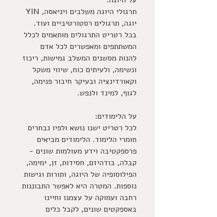
על היוגה: 
תרגולי היוגה משלבים ויניאסה, YIN 
יוגה, תרגולים רסטורטיביים ועוד. 
בכל רטריט התרגולים מותאמים לכלל 
המשתתפים ומאפשרים לכל אדם 
להנות מסשנים המשלב גמישות, ריכוז 
ונשימה, ולעיתים כוח, שיווי משקל 
וקאורדינציה ובעיקר חיבור פנימה, 
לגוף, למינד ולנפש.
על הלימודים:
לכל רטריט ישנו נושא ולפיו נבחרים 
חומרי הלימוד. הלימודים מביאים 
פרספקטיבה וידע מעולמות שונים - 
קבלה, בודהיזם, חסידות, זן, ימימה, 
הפילוסופיה של היוגה, ותורות וגישות 
נוספות. המטרה היא לאפשר התבוננות 
רחבה ועמוקה על עצמנו וחיינו 
באספקטים שונים, לקבל כלים 