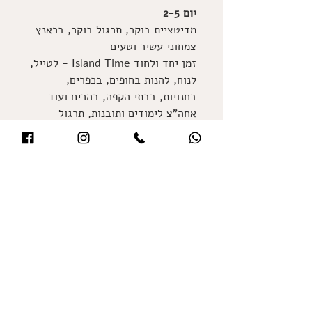
יום 2-5
מדיטציית בוקר, תרגול בוקר, בראנץ 
צמחוני עשיר וטעים
זמן יחד ולחוד Island Time - לטייל, 
לנוח, להנות בחופים, בכפרים, 
בחנויות, בבתי הקפה, בהרים ועוד
אחה"צ לימודים ותובנות, תרגול 
יוגה/תנועה, ארוחת ערב צמחונית 
וטעימה ופעילויות ערב יחד ולחוד
יום 6
מדיטציית בוקר תרגול בוקר ומפגש 
סיכום, ארוחת בוקר אחרונה להפעם 
ואחריה פרידה, חיבוקים ונשיקות...
תמונות ורשמים מרטריטים קודמים