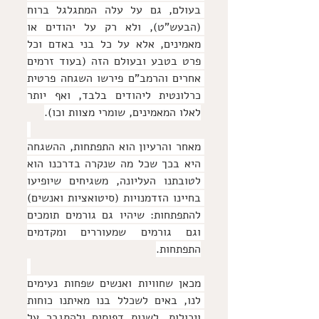
בעולם, גם על עלה המתגלגל ברוח 
(הבעש"ט), ולא רק על יהודים או 
מאמינים, אלא על כל בני באדם וכל 
פרט בטבע ובעולם הזה (בעוד זרמים 
אחרים והרמב"ם פירשו השגחה פרטית 
כרלונטית ליהודים בלבד, ואף יותר 
לאלו המאמינים, שומרי מצוות וכו).
מאחר והרעיון הוא התפתחות, ההשגחה 
היא בכך שכל מה שנקרה בדרכנו הוא 
לטובתנו העליונה, משגיחים שיופיעו 
בחיינו הזדמנויות (סיטואציות ואנשים) 
להתפתחות: שיהיו גם גורמים תומכים 
וגם גורמים שמעוררים ומקדמים 
התפתחות.
מכאן שחוויות ואנשים שפחות נעימים 
לנו, באים לשכלל בנו מאיתנו כוחות 
ויכולות, לשנות דפוסים ולהתגבר על 