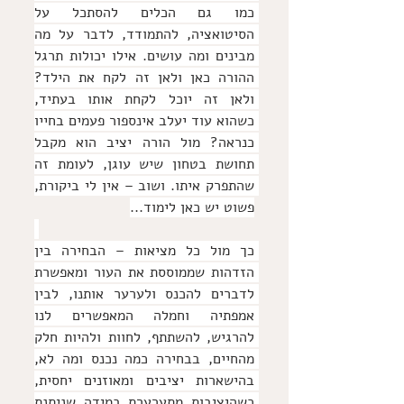
כמו גם הכלים להסתכל על 
הסיטואציה, להתמודד, לדבר על מה 
מבינים ומה עושים. אילו יכולות תרגל 
ההורה כאן ולאן זה לקח את הילד? 
ולאן זה יוכל לקחת אותו בעתיד, 
כשהוא עוד יעלב אינספור פעמים בחייו 
כנראה? מול הורה יציב הוא מקבל 
תחושת בטחון שיש עוגן, לעומת זה 
שהתפרק איתו. ושוב – אין לי ביקורת, 
פשוט יש כאן לימוד...
כך מול כל מציאות – הבחירה בין 
הזדהות שממוססת את העור ומאפשרת 
לדברים להכנס ולערער אותנו, לבין 
אמפתיה וחמלה המאפשרים לנו 
להרגיש, להשתתף, לחוות ולהיות חלק 
מהחיים, בבחירה כמה נכנס ומה לא, 
בהישארות יציבים ומאוזנים יחסית, 
כשהיציבות מתערערת במידה שניתנת 