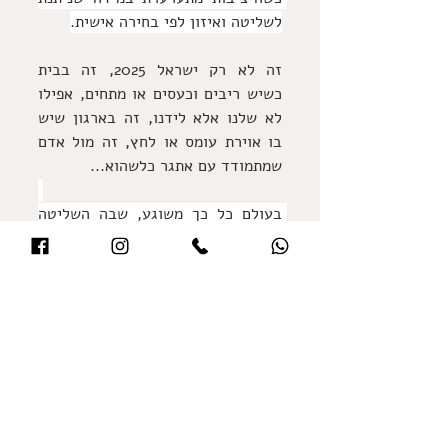
לשליטה ואיזון לפי בחירה אישית.
זה לא רק ישראל 2025, זה בבית 
כשיש ריבים וכעסים או מתחים, אפילו 
לא שלנו אלא לידנו, זה בארגון שיש 
בו אוירת עומס או לחץ, זה מול אדם 
שמתמודד עם אתגר כלשהוא...
בעולם כל כך משוגע, שבה השליטה 
והודאות הן פיקציה, ואנחנו עלולים 
להיות מטולטלים בכל רגע, במציאות 
של עליות ומורדות בכל תחום ורובד,
וגם בישראל 2025,  שהיא כבר שנתיים 
רכבת הרים של ירידות בעיקר,
שוב המשפט שטחנתי כבר – צריך 
לדעת לצאת מכל דבר במינימום נזק. 