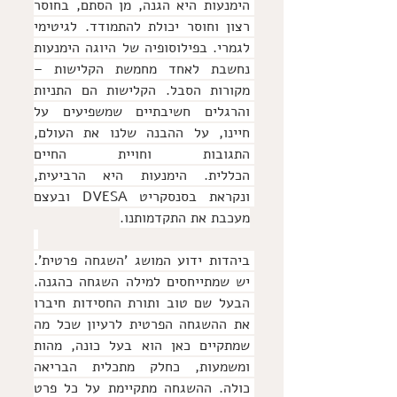
הימנעות היא הגנה, מן הסתם, בחוסר 
רצון וחוסר יכולת להתמודד. לגיטימי 
לגמרי. בפילוסופיה של היוגה הימנעות 
נחשבת לאחד מחמשת הקלישות – 
מקורות הסבל. 
הקלישות הם התניות 
והרגלים חשיבתיים שמשפיעים על 
חיינו, על ההבנה שלנו את העולם, 
התגובות וחויית החיים 
הכללית.
 הימנעות היא הרביעית, 
ונקראת בסנסקריט DVESA ובעצם 
מעכבת את התקדמותנו.
ביהדות ידוע המושג 'השגחה פרטית'. 
יש שמתייחסים למילה השגחה כהגנה. 
הבעל שם טוב ותורת החסידות חיברו 
את ההשגחה הפרטית לרעיון שכל מה 
שמתקיים כאן הוא בעל כונה, מהות 
ומשמעות, כחלק מתכלית הבריאה 
כולה. ההשגחה מתקיימת על כל פרט 