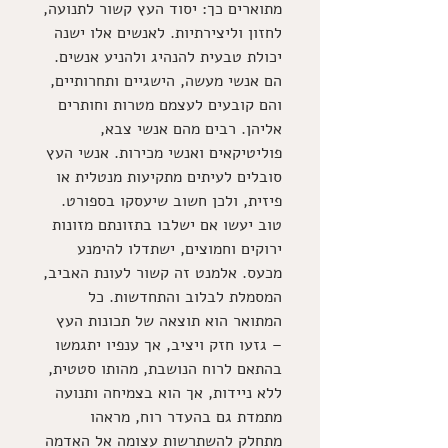
מתוארים כך: יסוד העץ קשור לתנועה, 
לחזון וליצירתיות. לאנשים אלו ישנה 
יכולת טבעית להנהיג ולהניע אנשים. 
הם אנשי מעשה, הישגיים ותחרותיים, 
והם קובעים לעצמם מטרות וחותרים 
אליהן. רבים מהם אנשי צבא, 
פוליטיקאים ואנשי מכירות. אנשי העץ 
סובלים לעיתים מתקיעות מנטלית או 
פיזית, ולכן חשוב שיעסקו בספורט. 
טוב יעשו אם ישלבו בתזונתם מזונות 
ירוקים וחמוצים, ישתדלו להימנע 
מכעס. אלמנט זה קשור לעונת האביב, 
המסמלת לבלוב והתחדשות. כל 
המתואר הוא תוצאה של תכונות העץ 
– גזעו חזק ויציב, אך ענפיו יתגמשו 
בהתאם לרוח הנושבת, מהותו סטטית, 
ללא ניידות, אך הוא בצמיחה ותנועה 
מתמדת גם בהעדר רוח, מראהו 
מתחלק להשתרשות עצומה אל האדמה 