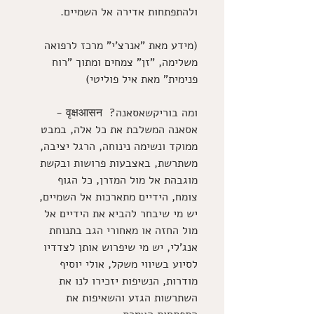
ולהתפתחות אדירה אל השמיים. 
(מידע מאת "אנרצ'י" מרכז לרפואה 
משלימה, "זן" צמחים ומתוך "רוח 
פנימית" מאת איל פוליטי) 
ומה בוריקשאסאנה?  वृक्षआसन - 
אסאנה המשלבת את כל אלה, במבט 
ממוקד ונשימה נינוחה, הרגל יציבה, 
משתרשת, באצבעות פרושות ובקשת 
מוגבהת אל מול המזרן, כל הגוף 
צומח, הידיים מתארכות אל השמיים, 
יש מי שיבחר להביא את הידיים אל 
מול החזה או מאחורי הגב בתנוחת 
אנג'לי, יש מי שיפרוש אותן לצדדיו 
לסיוע בשיווי משקל, אולי יוסיף 
מודרות, הנשיפות יזכירו לנו את 
השתרשות הגזע והשאיפות את 