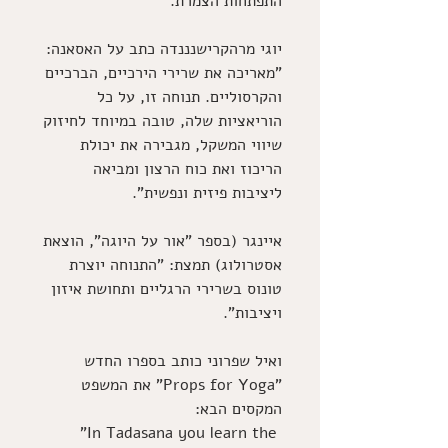
התפתחות הצמרת. 
יוגי מרהקרישנננדה כתב על האסאנה: 
"מאריכה את שרירי הירכיים, הברכיים 
והקרסוליים. תנוחה זו, על כל 
הוריאציות שלה, טובה במיוחד לחיזוק 
שיווי המשקל, מגבירה את יכולת 
הריכוז ואת כוח הרצון ומביאה 
ליציבות פיזית ונפשית". 
איינגר (בספר "אור על היוגה", הוצאת 
אסטרולוג) תמצת: "התנוחה יוצרת 
טונוס בשרירי הרגליים ותחושת איזון 
ויציבות". 
ואיל שפרוני כותב בספרו החדש 
"Props for Yoga" את המשפט 
המקסים הבא:
"In Tadasana you learn the 