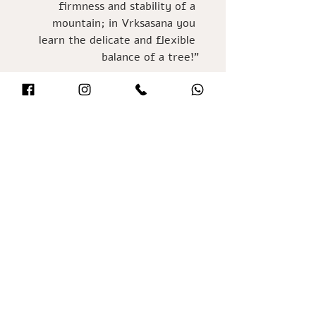
firmness and stability of a 
mountain; in Vrksasana you 
learn the delicate and flexible 
balance of a tree!"
ואני, בשיחה קצרה הבוקר, הבנתי איך 
כולנו מהווים יער אחד גדול ועצום, 
מזינים זה את זה, בין אם קרובים 
ונוגעים ובין אם רחוקים וכביכול 
מנותקים. אנחנו חולקים אויר, אדמה 
ועוד צורות שונות ואינסופיות של 
שפע. כיער של יוגים (בתוך היער 
העצום של כל בני האדם), אנחנו 
יכולים לשתף ולהזין אחד את השני 
בכל רגע...
נכתב לניוזלטר של ארגון מורי היוגה 
בט"ו בשבט לפני מספר שנים.