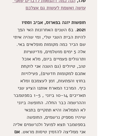
שלו, 
הנה כמה דוגמאות לדברים שאני 
עושה ואשמח לעשות גם אצלכם
חופשות יוגה בפארוס, אביב וסתיו 
2021
. ב6 השנים האחרונות האי הפך 
להיות הבית השני שלי, ומי שהיה איתי 
שם הכיר כמה מקומות מופלאים באי. 
אלה 5 ימים מושלמים, מדיטציות 
ותרגולים פעמיים ביום, מלא אוכל 
טוב, טיולים (גם השנה אני לוקחת 
אתכם למקומות חדשים), פעילויות 
בחוץ והפתעות, זמן לעצמכם ומלא 
כיף. המרכז המארח אותנו הציע שני 
תאריכים 10-14 ביוני , 1-5 בספטמבר 
וההרשמה כבר החלה. החופשה ביוני 
לא התמלאה והיא תתקיים בתנאי 
שיהיו מספיק נרשמים, החופשה 
בספטמבר תצא לפועל ולנרשמים אליה 
אני ממליצה להזמין טיסות מראש. 
אם 