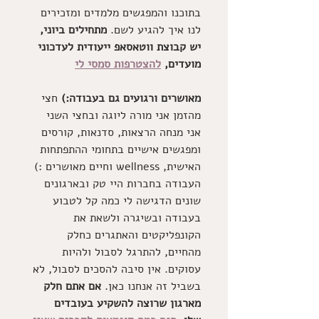
בתוכנו והמפגשים מלמדים ומזכירים 
לנו איך להגיע לשם.
 מתחילים ביוני, 
יש קבוצת ווטאסאפ ייעודית לעדכוני 
מועדים, 
להצטרפות סמסי לי
מאושרים ורגועים גם בעבודה:)
 חצי 
מהזמן אני מורה ליוגה ובחצי השני 
אני מנחה הרצאות, סדנאות, קורסים 
ומפגשים אישיים בתחומי ההתפתחות 
האישית, wellness וחיים מאושרים :) 
העבודה בחברות היי טק ובארגונים 
שונים הדגישה לי כמה קל לטבוע 
בעבודה ובשיגרה ולשאת את 
הקונפליקטים והאתגרים כחלק 
מהחיים, להתרגל לסבול ולהיות 
עסוקים. אין סיבה להסכים לסבול, לא 
בשביל זה אנחנו כאן. 
אם אתם חלק 
מארגון שרוצה להשקיע בעובדים 