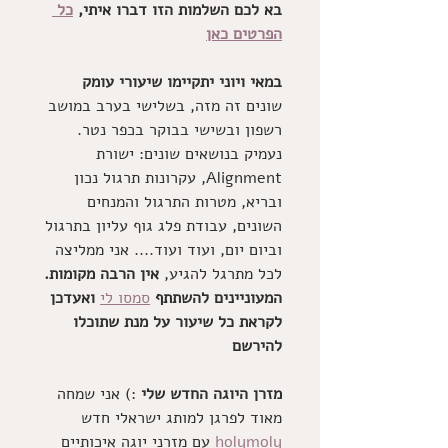
בא לכם השלמות הזו דברו איתי, 
כל 
הפרטים כאן
במאי ויוני יתקיימו שיעורי עומק 
שונים זה מזה, בשלישי בערב במושב 
רשפון ובשישי בבוקר בכפר נטר. 
נעמיק בנושאים שונים: ישורת 
Alignment, עקרונות תרגול נכון 
ובריא, מטרות התרגול והמנחים 
השונים, עבודת פלג גוף עליון בתרגול 
וביום יום, ועוד ועוד.... אני ממליצה 
לכל מתרגל להגיע, 
אין הרבה מקומות. 
המעוניינים להשתתף
סמסו לי
 ואעדכן 
לקראת כל שיעור על מנת שתוכלו 
להירשם
מזרן היוגה החדש שלי
 :) אני שמחה 
מאוד לפרגן למותג ישראלי חדש 
holymoly
 עם מזרני יוגה איכותיים 