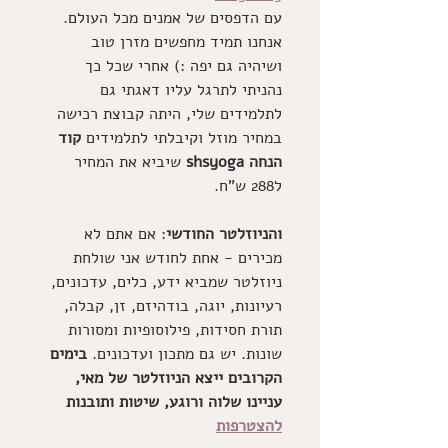
עם הדפסים של אמנים מכל העולם. 
אנחנו תמיד מחפשים מזרן טוב 
ושיהיה גם יפה :) אחרי שכל כך 
נהניתי לתרגל עליו דאגתי גם 
לתלמידים שלי, היתה קבוצת רכישה 
במחיר מוזל וקיבלתי לתלמידים 
קוד 
הנחה shsyoga 
שיביא את המחיר 
ל288 ש"ח. 
והניוזלטר החודשי
: אם אתם לא 
מכירים - אחת לחודש אני שולחת 
ניוזלטר שמביא ידע, כלים, עדכונים, 
רעיונות, יוגה, בודהיזם, זן, קבלה, 
תורת חסידות, פילוסופיות ומסורות 
שונות. יש גם מתכון ועדכונים. 
בימים 
הקרובים ייצא הניוזלטר של מאי, 
עניינו שלוה ורוגע, שיטות ותובנות 
להצטרפות