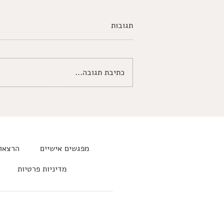
תגובות
כתיבת תגובה...
להיות קיפוד, על יחסים ואושר על
פי בודהה ושופנהאואר
מפגשים אישיים
הרצאות
מדיניות פרטיות