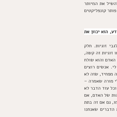
המודעות העצמית, להבחין בין שלי ולא שלי, מתאים לי ולא מתאים לי ויכול לבחור להשיל את המיותר 
למה זה טוב? כי היכרות מעמיקה מייצרת שלוה, כי ככה בוחרים מדויק ונכון לנו, כי זה פותר קונפליקטים 
עד שתהפוך את הלא מודע למודע, הוא יכוון את 
אנשים אומרים אני רוצה זוגיות ובתוכם יש רשימה שלמה של מחשבות ותפיסות לגבי זוגיות. חלק 
מהרשימה מודע וחלק לא. ברשימה יש כמה זוגיות זה טוב וכיף וכו... וגם מחשבות כמו זוגיות זה קשה, 
זה כאב לי בעבר, ייגמר לי החופש... כך שבפועל יש קולות בעד וקולות נגד זוגיות בתוך האדם והוא שולח 
ליקום שני פקסים: שלח לי זוגיות אני רוצה, וגם אל תשלח לי אני פוחד ולא מתאים לי. אנשים רוצים 
להצליח או לשנות משהו, ברשימה יש את כל הסיבות למה אני כן ואם נחפור נגלה גם שזה מפחיד, שזה לא 
הזמן, שזה גדול עליי, אני אכשל, אני לא מספיק טוב לזה... שני פקסים ליקום. היתה לי מורה שאמרה – 
כל מה שאדם רוצה, יש בתוכו גם פחד מהדבר (זוגיות, הצלחה, חויה, הישג, תעודה...) וכל עוד הדבר לא 
התממש המסקנה היא שהפחד חזק מהרצון. לפי קרל יונג הפיצול הפנימי הוא חלק מהזהות של האדם, אם 
ברשימה יש אולי אני לא מתאים לזה – בזהות שלו יש סעיף כזה, בתפיסה שלו את עצמו, גם אם זה בתת 
המודע. למה זה חשוב? כי כשאנחנו מזהים איך אנחנו תופסים את עצמנו באמת ואת הדברים שאנחנו 