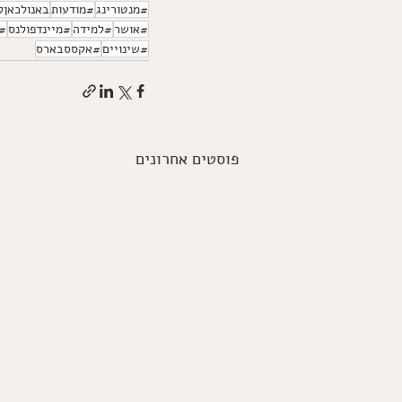
#מנטורינג
#מודעות
באנולכאןל
#אושר
#למידה
#מיינדפולנס
#ח
#שינויים
#אקססבארס
פוסטים אחרונים