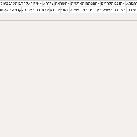
הנות#
#תובנותלחיים
#התפתחותאישית
#השראה
שלוה#
#איזון
#להרבותטובבעולם
יבור
#אהבה
#שפע
#ערכים
#מדיטציה
#אני
#רוגע
#בחירה
#אמונה
קרמה#
#אחר