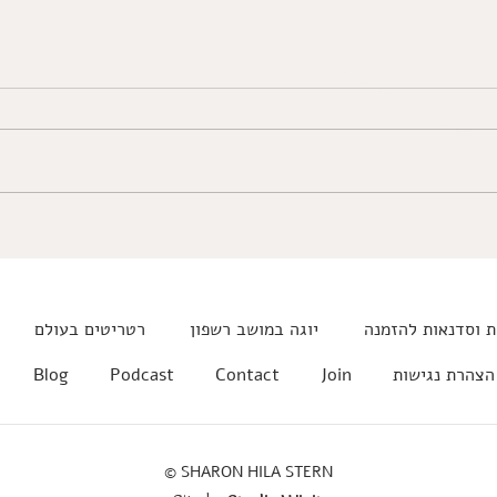
מדד המצוינות, דרוין, בודהיזם,
יהדות, הרים ופסגות ועוד
iness
 וסדנאות להזמנה
יוגה במושב רשפון
רטריטים בעולם
הצהרת נגישות
Join
Contact
Podcast
Blog
© SHARON HILA STERN