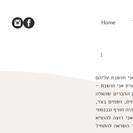
Home
אולי זו התעוררות משנת חורף, מה שקורה איתי עכשיו. כבר הרבה זמן יש דברים שאני חושבת עליהם 
ולא עושה, והמגירה שלי מלאה. יש לי תקייה במחשב שמקראת המגירה, וכשעולה לי רעיון אני חושבת – 
זו סדנה? זה רטריט? זה מאמר בבלוג? וזה נשלח למגירה ונרדם שם. לכולנו יש את הדברים שהאלה 
שאנחנו רוצים לעשות או שיקרו – חויה, שינוי, הישג, תחביב, יצירה, אפילו חד פעמית, ושמים בצד, 
במגירה. למה אני לא עושה? יש מלא סיבות, היתה מלחמה, היו חטופים, וכשהם חזרו נהיה חורף ונכנסתי 
לתרדמת שלי מסיבות שונות. בשבוע האחרון זה כבר הציק לי ממש, התחושה הזו שאני רוצה להוציא 
לפועל. אז הלכתי לתיקיה אחרת, של לימודים, וחיפשתי את קרל יונג, חיפשתי בעיקר השראה להתחיל 