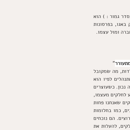
קרל גוסטב יונג היה ילד שקט ומופנם, פיגר בלימודים והדאיג את ההורים ובסוף יצא בסדר גמור : ) הוא 
למד רפואה, פסיכיאטריה ואצל פרויד ופיתח גישות משלו, עמוקות ומרתקות. הוא עסק באגו, בפרסונות 
ברה ומול עצמו.
מתעורר
"
לכל אדם יש חלקים שהם שלו, שהם הוא, וחלקים שלא – כמו מה שחינכו, מה ספג בילדות, מה שמקובל 
בחברה, מה שמצופה, ראוי, רצוי. אנחנו לא תמיד מודעים לעובדה שערך שאנחנו מתנהלים לפיו הוא 
פחות מתאים לנו, כי אם הוא מקובל על כולם או ככה גדלתי וכולם היו ככה – אז זה נראה נכון. כשעוצרים 
לבחון את זה מגלים שאולי לא, שזה פחות נכון לי ואני לא באמת מאמין בזה. האדם מודע לחלקים מעצמו, 
לא לכולו, זה תהליך שנמשך עד יומנו האחרון להעמיק את ההיכרות עם עצמנו. יש חלקים שאנחנו פחות 
מודעים להם, לפעמים הם בתת המודע. החלקים הללו באים לידי ביטוי בכל מיני אופנים, כמו בחלומות 
ואמנות. לפעמים מניעים ומנהלים – כמו פחד שמונע מאיתנו להתקדם ויש לנו מליון תרוצים. הם נוכחים 
בחיינו בכל מקרה. ככל שאדם מתבגר ומתחבר אל עצמו, הוא מסוגל להבחין ביותר חלקים, להעלות את 