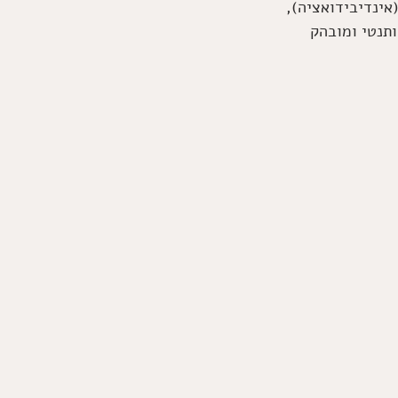
שיביאו את האדם לעשות/אל היעד. הוא מפנה את האדם לזהות את כל החלקים שלו (אינדיבידואציה), 
תנטי ומובהק