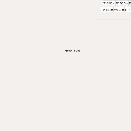
#הנחיה
#טיפול
יות
#אומץ
#תודעה
הצג הכול