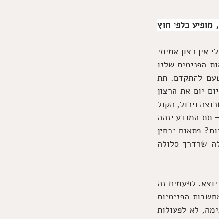
 מה שאין ברצוננו לדעת על אודות עצמנו, מופיע כלפי חוץ 
תת המודע מקשיב לשיחות שלנו עם עצמנו. הוא שומע את שני הפקסים – הוא מבין שאולי אין רצון אמיתי 
להתקדם אל עבר המטרה. תת המודע מושפע ממה שאנחנו חושבים על עצמנו. אם הזהות הפנימית שלנו 
כוללת אני רוצה וגם אני לא יכול, אני לא מספיק טוב, אני פוחד – הוא מבין שאין טעם להתקדם. תת 
המודע זקוק לבהירות שלנו שתהיה חד משמעית. קרל יונג טען שאם נפמפם לעצמנו יום יום את הרצון 
האמיתי שלנו, נדמיין אותו, נאמין בו יותר ויותר, נחפור לעצמנו ולאחרים רק את הקול שרוצה ויכול, הקול 
שאומר שזה אפשרי ואני הולך לשם... כך שלקולות אחרים לא יהיה כ"כ מקום להישמע – תת המודע יזהה 
בהירות, זהות מגובשת והמיינדסט שלנו יהיה לכיוון הדבר שאנחנו רוצים. למה זה יתרום? פתאום נבחין 
בהזדמנויות, נדבר על זה עם אחרים, תהיה לזה ממשות, זה יילך ויתפתח ופתאום נגלה שהדרך סלולה 
אז לסיכום, לכל אדם יש בחייו משהו שהוא רוצה ולא עושה, רוצה לא קורה, רוצה ולא יוצא. לפעמים זה 
נראה שתלוי בנו ולפעמים לא – בשני המיקרים זה תלוי בנו, במודע ובתת מודע, במחשבות הפנימיות 
שלנו ובמה שאנחנו משדרים החוצה, ובעוד מלא אופנים. קרל יונג מפנה את האדם פנימה, לא לפעולות 