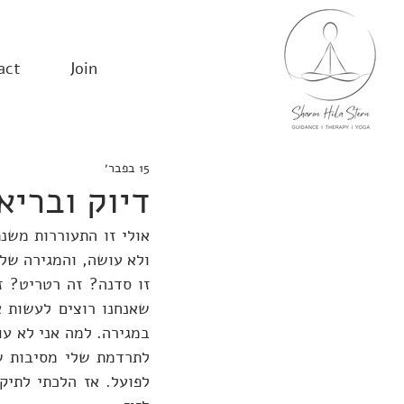
act
Join
15 בפבר׳
דיוק ובריא